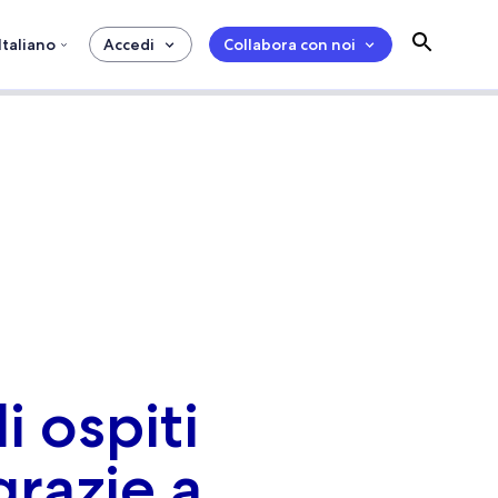
Italiano
Accedi
Collabora con noi
i ospiti
grazie a