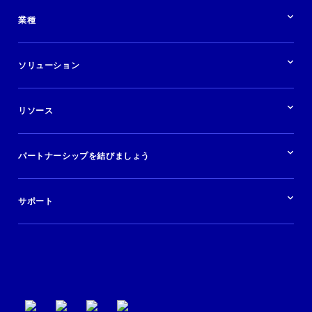
パートナーシップの概要
業種
業界の概要
ホテル
ソリューション
バケーションレンタル
ブランドおよび広告代理店
ソリューションの概要
航空会社
在庫を販売する
目的地
リソース
快適な旅行体験を提供する
旅行会社
広告掲載
クルーズ
リソースの概要
レンタカー
調査と分析
パートナーシップを結びましょう
金融機関
ブログ
現地ツアー
活用事例
今すぐ始める
ポッドキャスト
ログイン
イベント
サポート
パートナーサポート
利用規約