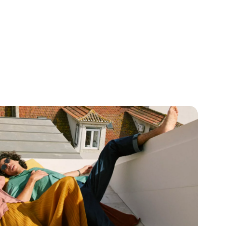
ánsito
personas que trabajan a media
a.
jornada o que necesitan pagar
su alquiler o hipoteca.