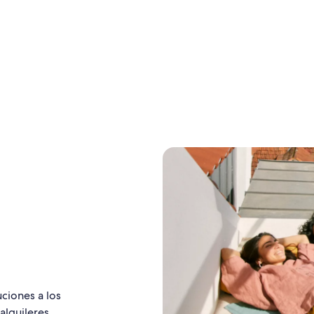
er vacacional, estás
negocios se nutren del tr
ibuyendo a crear puestos
peatonal y del boca a boc
bajo con un flujo
nte de ingresos.
iones a los
alquileres