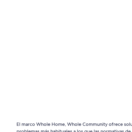
ventas y los hoteles, y las tasas
alquil
turísticas.
contr
de tra
consta
El marco Whole Home, Whole Community ofrece soluc
problemas más habituales a los que las normativas de 