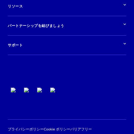
航空会社
在庫を販売する
目的地
リソース
快適な旅行体験を提供する
旅行会社
広告掲載
クルーズ
リソースの概要
レンタカー
調査と分析
パートナーシップを結びましょう
金融機関
ブログ
現地ツアー
活用事例
今すぐ始める
ポッドキャスト
ログイン
イベント
サポート
パートナーサポート
利用規約
プライバシーポリシー
Cookie ポリシー
バリアフリー