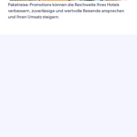
Paketreise-Promotions können die Reichweite Ihres Hotels
verbessern, zuverlässige und wertvolle Reisende ansprechen
und Ihren Umsatz steigern.
Melden Sie sich bei Partner Central an und
erstellen Sie eine Paketreise-Promotion, um das
Interesse von mehr zuverlässigen Gästen zu
wecken, die früher buchen, länger bleiben und