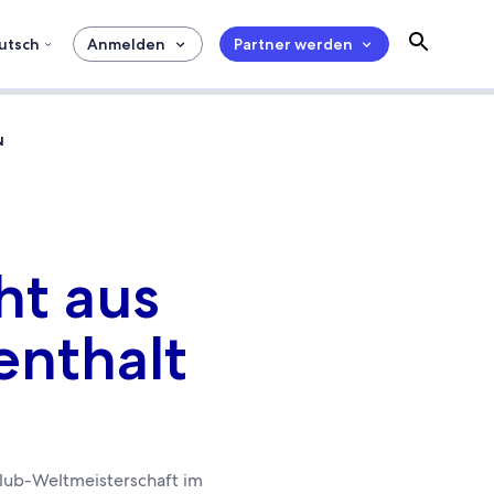
utsch
Anmelden
Partner werden
t aus
enthalt
 Klub-Weltmeisterschaft im