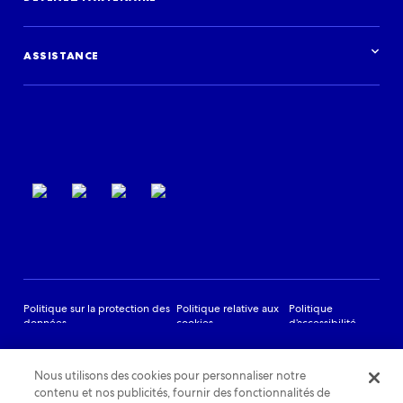
Institutions financières
Blog
Activités
Études de cas
Je me lance
Podcast
Se connecter
Événements
ASSISTANCE
Assistance aux partenaires
Conditions générales d’utilisation
Politique sur la protection des
Politique relative aux
Politique
données
cookies
d’accessibilité
Nous utilisons des cookies pour personnaliser notre
contenu et nos publicités, fournir des fonctionnalités de