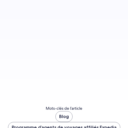
Inscrivez-vous sur la plateforme de voyage à
laquelle les agents de voyage font confiance
dans le monde entier.
Nous rejoindre
Mots-clés de l’article
Blog
Programme d’agents de voyages affiliés Expedia