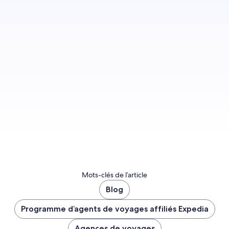
Inscrivez-vous pour que nous puissions vous
avertir des nouvelles publications sur le blog.
S’inscrire
Mots-clés de l’article
Blog
Programme d’agents de voyages affiliés Expedia
Agences de voyages