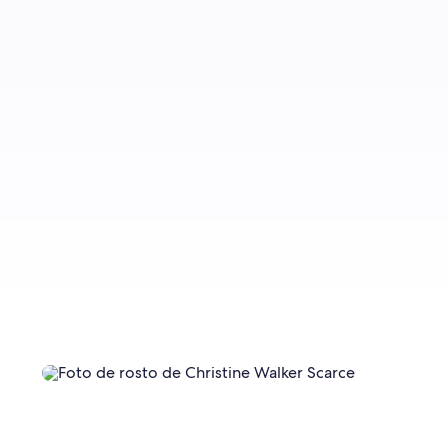
Inscreva-se para receber notificações quando
houver novas publicações no blog.
Fazer inscrição