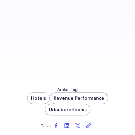
Melden Sie sich an, wenn Sie über künftige
Bloginhalte informiert werden möchten.
Jetzt anmelden
Artikel-Tag
Hotels
Revenue Performance
Urlaubererlebnis
Teilen