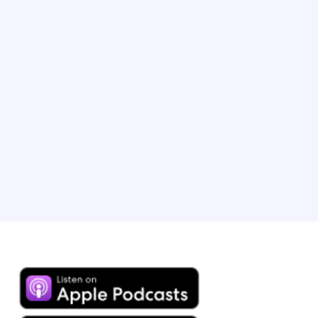
Brandon Ehrhardt leitet die Abteilung B2B Lodging
Marketing der Expedia Group und war federführend
bei der Skalierung unserer Partnerprogramme, der
Entwicklung strategischer Initiativen und der
verstärkten Nutzung von Umsatzeinblicken, um den
Erfolg unserer Partner zu fördern. Er lebt mit Frau und
Kind, das ebenfalls bereits Freude am Reisen hat, in
Chicago (Illinois).