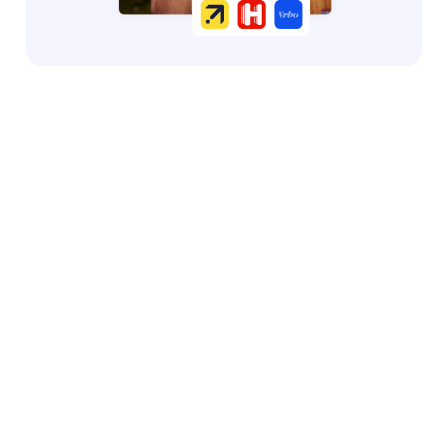
Domina el
Llega a los
Convierte
momento
clientes con
la intencón
justo antes
mayor
en acción
de que se
intención
Vuelve a captar la
tome la
de compra
atención de la
decisión de
audiencia de tu
La audiencia que
mercado utilizando
compra