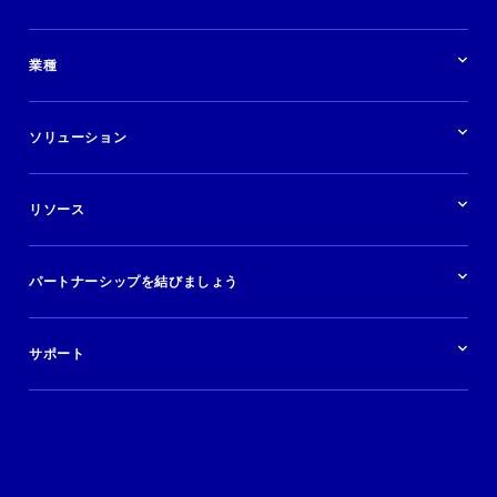
パートナーシップの概要
業種
業界の概要
ホテル
ソリューション
バケーションレンタル
ブランドおよび広告代理店
ソリューションの概要
航空会社
在庫を販売する
目的地
リソース
快適な旅行体験を提供する
旅行会社
広告掲載
クルーズ
リソースの概要
レンタカー
調査と分析
パートナーシップを結びましょう
金融機関
ブログ
現地ツアー
活用事例
今すぐ始める
ポッドキャスト
ログイン
イベント
サポート
パートナーサポート
利用規約