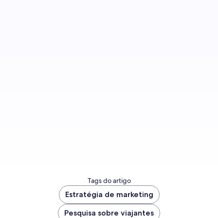
Inscreva-se para receber notificações quando
houver novas publicações no blog.
Fazer inscrição
Tags do artigo
Estratégia de marketing
Pesquisa sobre viajantes