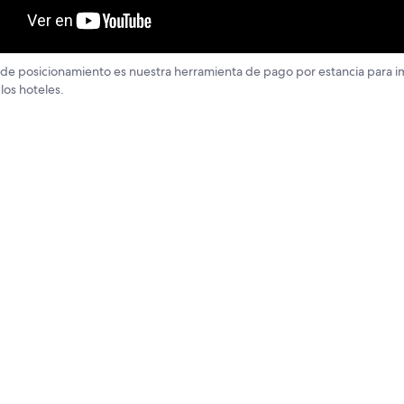
 de posicionamiento es nuestra herramienta de pago por estancia para im
 los hoteles.
ón de las tarifas:
puedes mejorar tu visibilidad sin tener que 
ara viajeros.
ación sencilla:
utilizamos tu anuncio orgánico existente y los 
 alojamiento para que puedas configurar un acelerador en poc
evia de las campañas:
consulta los resultados previstos para v
potencial de un acelerador en tu visibilidad, antes de confirma