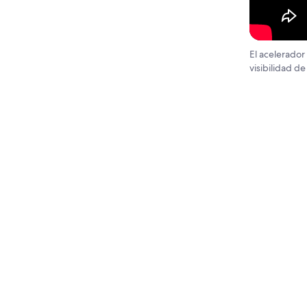
El acelerador
visibilidad de
Protecci
tarifas p
Configur
pago del
Vista pr
impacto 