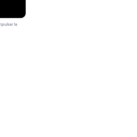
pulsar la
reducir las
ajustes de
os clics.
er el
rlo.