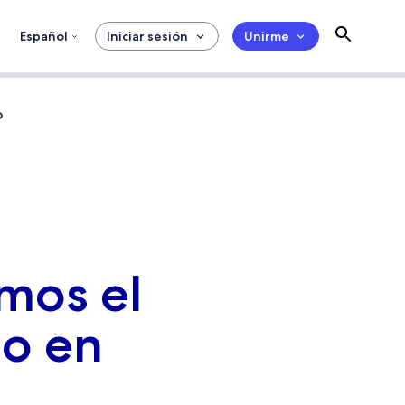
Español
Iniciar sesión
Unirme
O
mos el
mo en