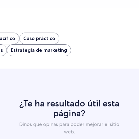
acífico
Caso práctico
as
Estrategia de marketing
¿Te ha resultado útil esta
página?
Dinos qué opinas para poder mejorar el sitio
web.