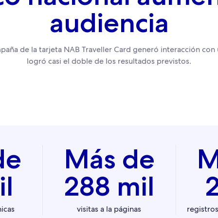
audiencia
aña de la tarjeta NAB Traveller Card generó interacción con 
logró casi el doble de los resultados previstos.
de
Más de
M
il
288 mil
2
nicas
visitas a la páginas
registro