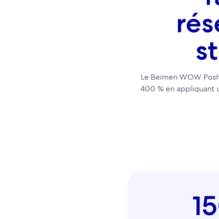
rés
s
Le Beimen WOW Poshtel
400 % en appliquant un
1