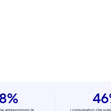
48%
46
 che antepongono le
i consumatori che scel