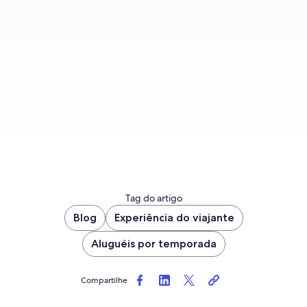
Inscreva-se para receber notificações quando
houver novas publicações no blog.
Fazer inscrição
Tag do artigo
Blog
Experiência do viajante
Aluguéis por temporada
Compartilhe