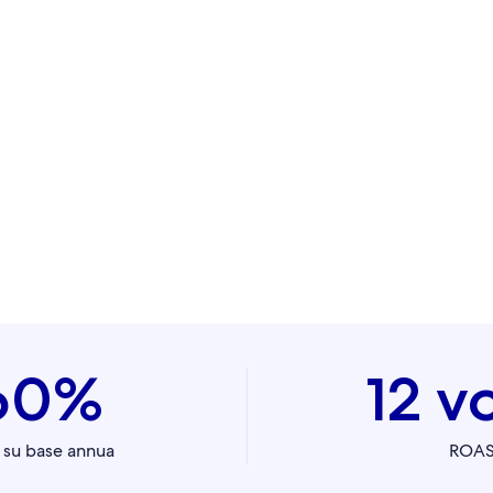
60%
12 v
su base annua
ROA