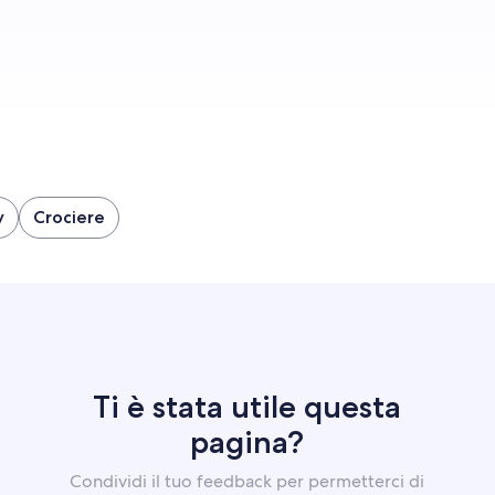
Inizia subito
y
Crociere
Ti è stata utile questa
pagina?
Condividi il tuo feedback per permetterci di