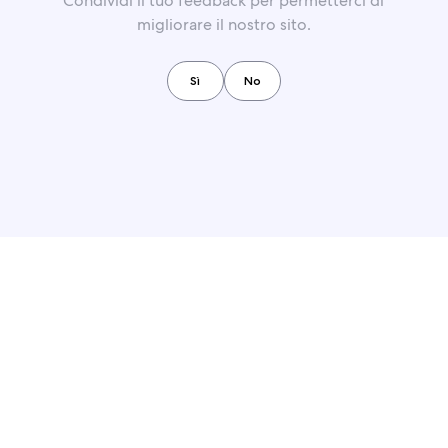
Condividi il tuo feedback per permetterci di
migliorare il nostro sito.
Sì
No