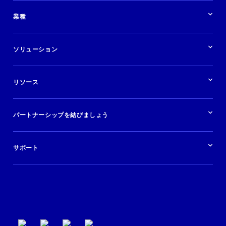
パートナーシップの概要
業種
業界の概要
ホテル
ソリューション
バケーションレンタル
ブランドおよび広告代理店
ソリューションの概要
航空会社
在庫を販売する
目的地
リソース
快適な旅行体験を提供する
旅行会社
広告掲載
クルーズ
リソースの概要
レンタカー
調査と分析
パートナーシップを結びましょう
金融機関
ブログ
現地ツアー
活用事例
今すぐ始める
ポッドキャスト
ログイン
イベント
サポート
パートナーサポート
利用規約