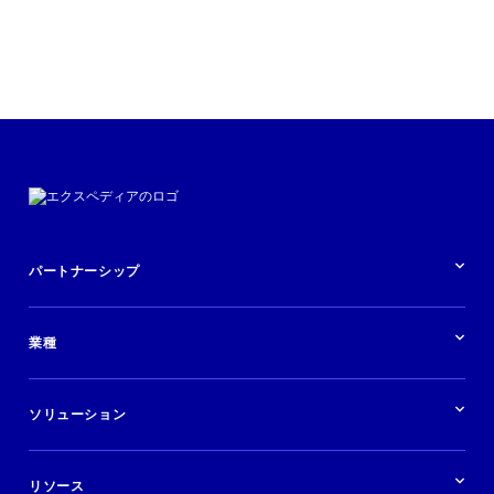
活用事例を読む
パートナーシップ
パートナーシップの概要
業種
業界の概要
ホテル
ソリューション
バケーションレンタル
ブランドおよび広告代理店
ソリューションの概要
航空会社
在庫を販売する
目的地
リソース