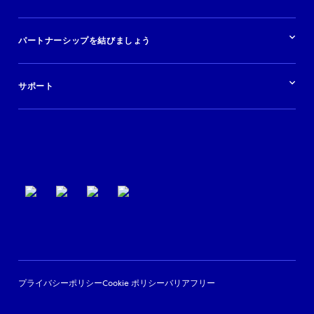
快適な旅行体験を提供する
旅行会社
広告掲載
クルーズ
リソースの概要
レンタカー
調査と分析
パートナーシップを結びましょう
金融機関
ブログ
現地ツアー
活用事例
今すぐ始める
ポッドキャスト
ログイン
イベント
サポート
パートナーサポート
利用規約
プライバシーポリシー
Cookie ポリシー
バリアフリー