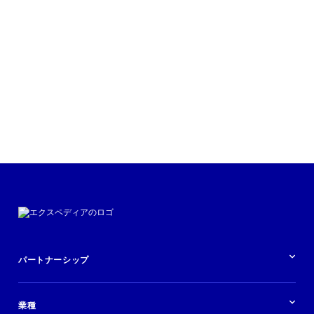
Traveler Value Index (トラベラー
バリュー インデックス)
レポートを読む
パートナーシップ
パートナーシップの概要
業種