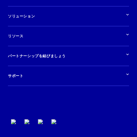
業界の概要
ホテル
ソリューション
バケーションレンタル
ブランドおよび広告代理店
ソリューションの概要
航空会社
在庫を販売する
目的地
リソース
快適な旅行体験を提供する
旅行会社
広告掲載
クルーズ
リソースの概要
レンタカー
調査と分析
パートナーシップを結びましょう
金融機関
ブログ
現地ツアー
活用事例
今すぐ始める
ポッドキャスト
ログイン
イベント
サポート
パートナーサポート
利用規約