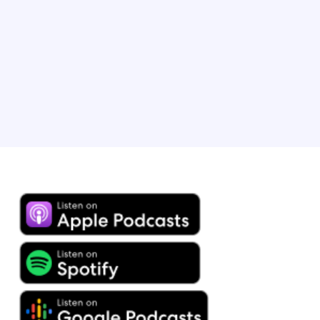
Group, avviando progetti di ricerca e coordinando
iniziative strategiche. Attualmente vive a Chicago,
nell'Illinois, con la moglie e un figlio decisamente
esuberante.