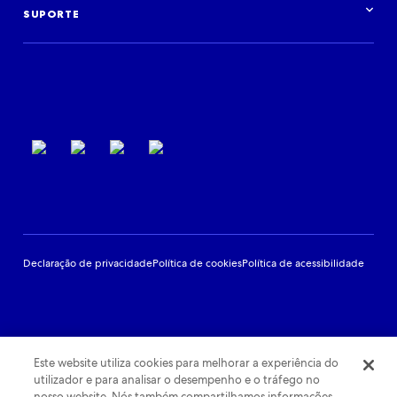
Fazer login
Eventos
SUPORTE
Suporte ao parceiro
Termos de uso
Declaração de privacidade
Política de cookies
Política de acessibilidade
Este website utiliza cookies para melhorar a experiência do
utilizador e para analisar o desempenho e o tráfego no
nosso website. Nós também compartilhamos informações