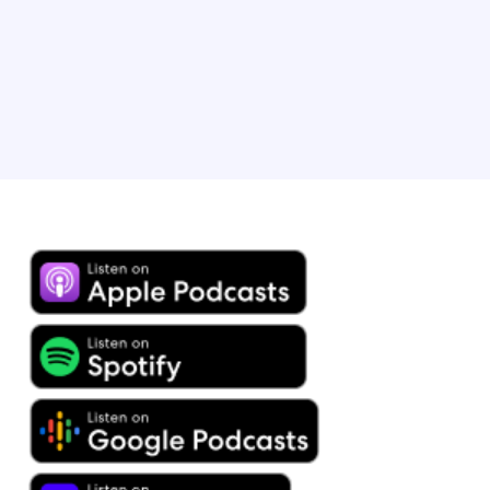
internacionales. Tayme habla inglés y tailandés con
fluidez. Le encanta la música, el baile y el hip hop.