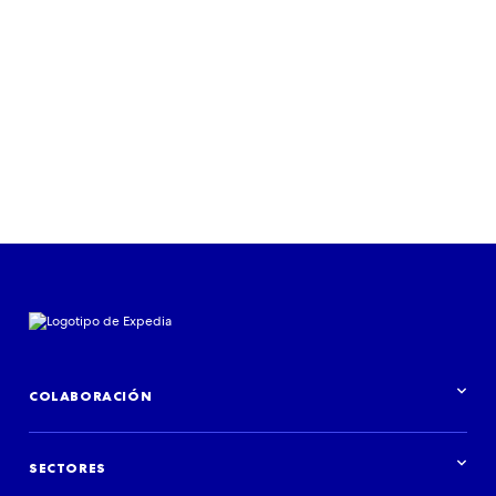
Unpack ’25: tendencias de viajes
Leer informe
COLABORACIÓN
Información general de Colaboraciones
SECTORES