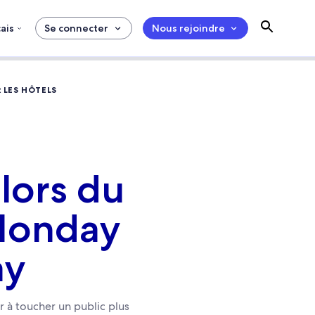
ais
Se connecter
Nous rejoindre
 LES HÔTELS
lors du
 Monday
ay
 à toucher un public plus