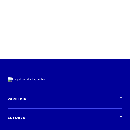
Ler relatório
PARCERIA
Visão geral da parceria
SETORES
Visão geral do setor