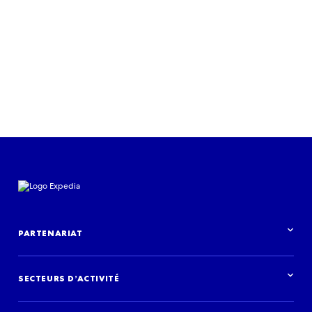
PARTENARIAT
Aperçu des partenariats
SECTEURS D’ACTIVITÉ
Vue d’ensemble des secteurs d’activité