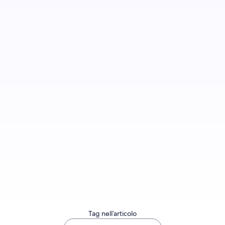
Iscriviti per ricevere una notifica quando
vengono pubblicati nuovi contenuti sul blog.
Iscriviti subito
Tag nell’articolo