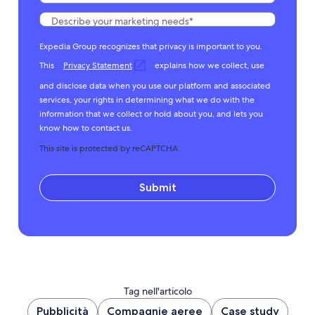
Expedia Group recognizes that privacy is important to you.
This
Privacy Statement
explains how we collect, use
and disclose data when you use our platform and associated
services, your rights in determining what we do with the
information that we collect or hold about you, and lets you
know how to contact us.
This site is protected by reCAPTCHA.
Submit
Tag nell'articolo
Pubblicità
Compagnie aeree
Case study