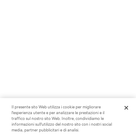
STAGIONE 1 | EPISODIO 4
Vantaggi che la collaborazione con
influencer può offrire ai brand
Ascolta ora
Il presente sito Web utilizza i cookie per migliorare
l'esperienza utente e per analizzare le prestazioni e il
traffico sul nostro sito Web. Inoltre, condividiamo le
informazioni sull'utilizzo del nostro sito con i nostri social
media, partner pubblicitari e di analisi.