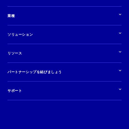
パートナーシップの概要
業種
業界の概要
ホテル
ソリューション
バケーションレンタル
ブランドおよび広告代理店
ソリューションの概要
航空会社
在庫を販売する
目的地
リソース
快適な旅行体験を提供する
旅行会社
広告掲載
クルーズ
リソースの概要
レンタカー
調査と分析
パートナーシップを結びましょう
金融機関
ブログ
現地ツアー
活用事例
今すぐ始める
ポッドキャスト
ログイン
イベント
サポート
パートナーサポート
利用規約