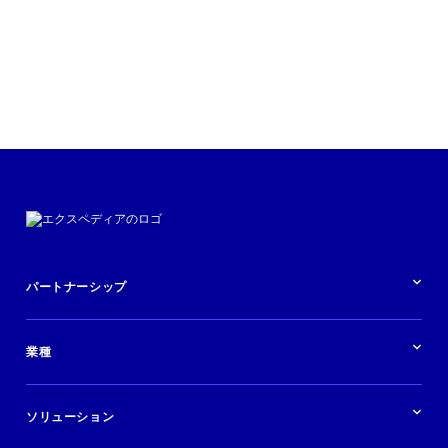
パートナーシップ
パートナーシップの概要
業種
業界の概要
ホテル
ソリューション
バケーションレンタル
ブランドおよび広告代理店