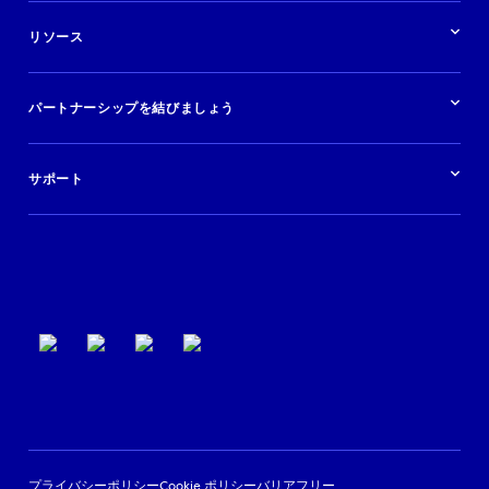
ソリューションの概要
航空会社
在庫を販売する
目的地
リソース
快適な旅行体験を提供する
旅行会社
広告掲載
クルーズ
リソースの概要
レンタカー
調査と分析
パートナーシップを結びましょう
金融機関
ブログ
現地ツアー
活用事例
今すぐ始める
ポッドキャスト
ログイン
イベント
サポート
パートナーサポート
利用規約
プライバシーポリシー
Cookie ポリシー
バリアフリー