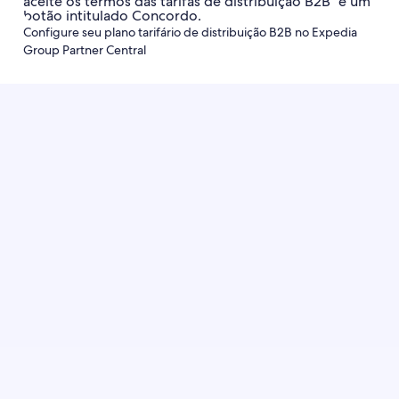
Configure seu plano tarifário de distribuição B2B no Expedia
Group Partner Central
Configure hoje mesmo seu plano tarifário de
distribuição B2B para ajudar a aumentar seu
alcance e gerenciar tarifas em seu inventário
com facilidade.