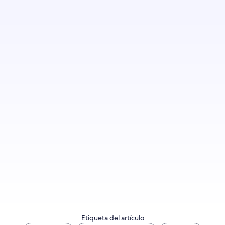
Regístrate si quieres recibir una notificación
cuando publiquemos más entradas.
Registrarme ahora
Etiqueta del artículo