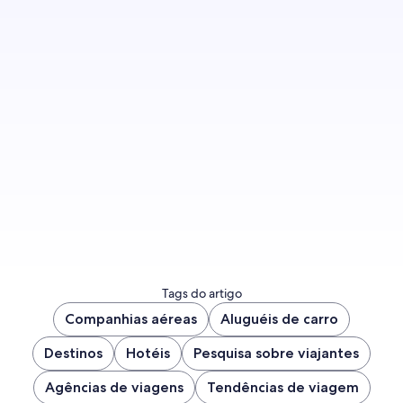
Inscreva-se para receber notificações quando
houver novas publicações no blog.
Fazer inscrição
Tags do artigo
Companhias aéreas
Aluguéis de carro
Destinos
Hotéis
Pesquisa sobre viajantes
Agências de viagens
Tendências de viagem