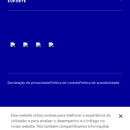
Eventos
SUPORTE
Suporte ao parceiro
Termos de uso
Declaração de privacidade
Política de cookies
Política de acessibilidade
Este website utiliza cookies para melhorar a experiência do
utilizador e para analisar o desempenho e o tráfego no
nosso website. Nós também compartilhamos informações