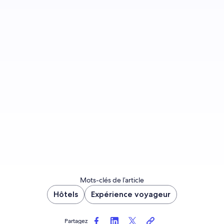
Inscrivez-vous pour que nous puissions vous
avertir des nouvelles publications sur le blog.
S’inscrire
Mots-clés de l’article
Hôtels
Expérience voyageur
Partagez