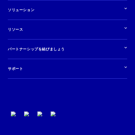
業界の概要
ホテル
ソリューション
バケーションレンタル
ブランドおよび広告代理店
ソリューションの概要
航空会社
在庫を販売する
目的地
リソース
快適な旅行体験を提供する
旅行会社
広告掲載
クルーズ
リソースの概要
レンタカー
調査と分析
パートナーシップを結びましょう
金融機関
ブログ
現地ツアー
活用事例
今すぐ始める
ポッドキャスト
ログイン
イベント
サポート
パートナーサポート
利用規約