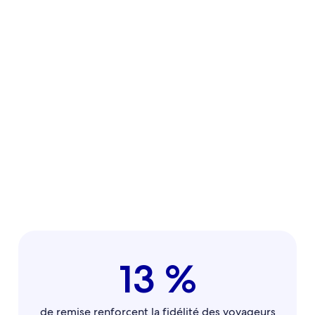
Les voyageurs peuvent également cumuler des points de
fidélité auprès d’une sélection d’hôtels proposant des tarifs
d’affaires, ce qui les incite à réserver encore et encore.
13 %
de remise renforcent la fidélité des voyageurs