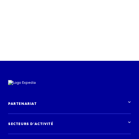
PARTENARIAT
Aperçu des partenariats
SECTEURS D’ACTIVITÉ
Vue d’ensemble des secteurs d’activité