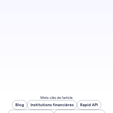
Prêt à améliorer votre offre de voyages
d’affaires ? Découvrez comment Rapid API peut
vous aider, vous et vos voyageurs.
En savoir plus
Mots-clés de l’article
Blog
Institutions financières
Rapid API