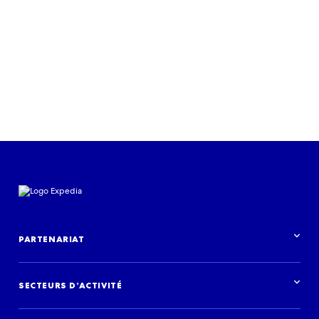
PARTENARIAT
Aperçu des partenariats
SECTEURS D’ACTIVITÉ
Vue d’ensemble des secteurs d’activité