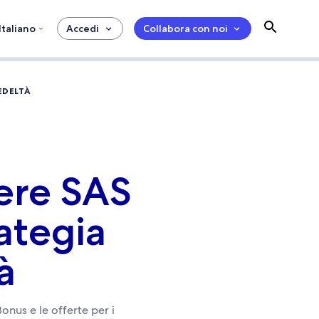
Italiano
Accedi
Collabora con noi
EDELTÀ
ere SAS
ategia
à
onus e le offerte per i