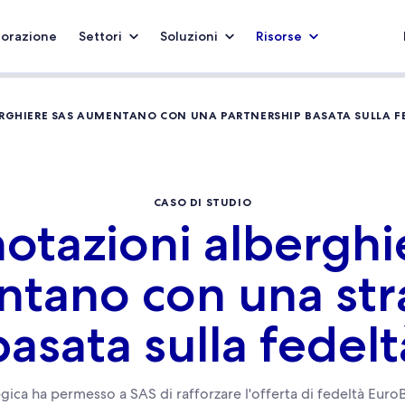
borazione
Settori
Soluzioni
Risorse
ERGHIERE SAS AUMENTANO CON UNA PARTNERSHIP BASATA SULLA F
CASO DI STUDIO
notazioni alberghi
tano con una str
basata sulla fedelt
gica ha permesso a SAS di rafforzare l'offerta di fedeltà EuroB