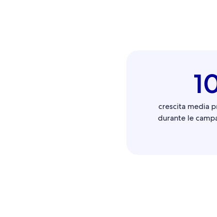
1
crescita media p
durante le campa