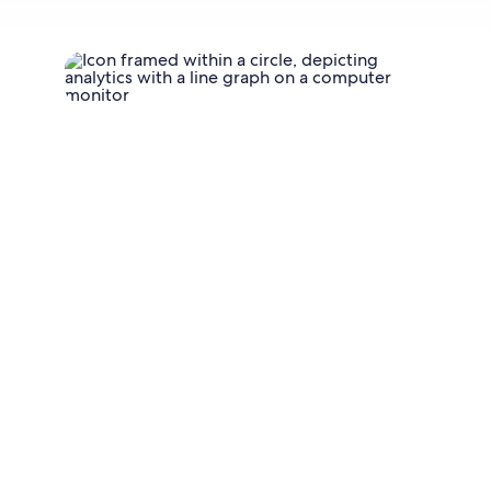
170%
43%
maior
volume de vendas de hotéis da SAS em um único
dia