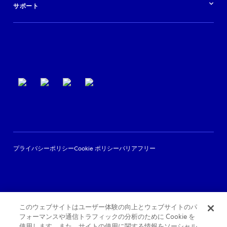
ログイン
イベント
サポート
パートナーサポート
利用規約
プライバシーポリシー
Cookie ポリシー
バリアフリー
このウェブサイトはユーザー体験の向上とウェブサイトのパ
フォーマンスや通信トラフィックの分析のために Cookie を
使用します。また、サイトの使用に関する情報をソーシャル