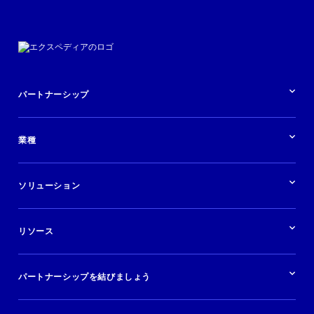
パートナーシップ
パートナーシップの概要
業種
業界の概要
ホテル
ソリューション
バケーションレンタル
ブランドおよび広告代理店
ソリューションの概要
航空会社
在庫を販売する
目的地
リソース
快適な旅行体験を提供する
旅行会社
広告掲載
クルーズ
リソースの概要
レンタカー
調査と分析
パートナーシップを結びましょう
金融機関
ブログ
現地ツアー
活用事例
今すぐ始める
ポッドキャスト