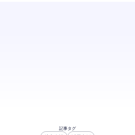
パートナー様が効果的な旅行マーケティング戦略
を策定して収益を拡大できるよう、弊社がどのよ
うにサポートしているかをご確認ください。
お問い合わせ
記事タグ