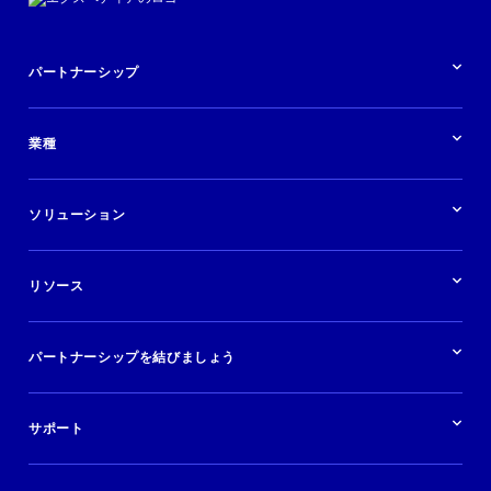
パートナーシップ
パートナーシップの概要
業種
業界の概要
ホテル
ソリューション
バケーションレンタル
ブランドおよび広告代理店
ソリューションの概要
航空会社
在庫を販売する
目的地
リソース
快適な旅行体験を提供する
旅行会社
広告掲載
クルーズ
リソースの概要
レンタカー
調査と分析
パートナーシップを結びましょう
金融機関
ブログ
現地ツアー
活用事例
今すぐ始める
ポッドキャスト
ログイン
イベント
サポート
パートナーサポート