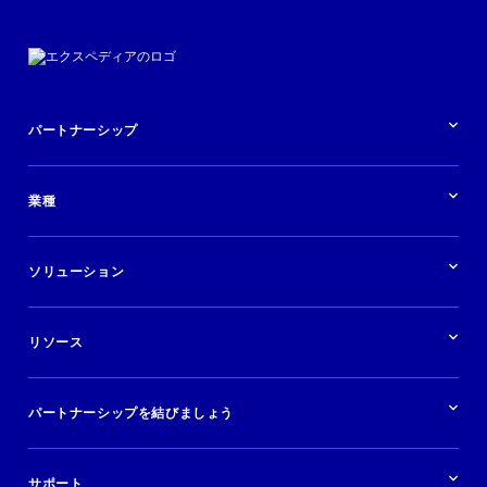
パートナーシップ
パートナーシップの概要
業種
業界の概要
ホテル
ソリューション
バケーションレンタル
ブランドおよび広告代理店
ソリューションの概要
航空会社
在庫を販売する
目的地
リソース
快適な旅行体験を提供する
旅行会社
広告掲載
クルーズ
リソースの概要
レンタカー
調査と分析
パートナーシップを結びましょう
金融機関
ブログ
現地ツアー
活用事例
今すぐ始める
ポッドキャスト
ログイン
イベント
サポート