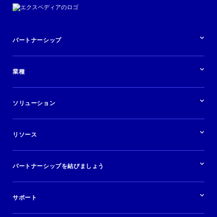
パートナーシップ
パートナーシップの概要
業種
業界の概要
ホテル
ソリューション
バケーションレンタル
ブランドおよび広告代理店
ソリューションの概要
航空会社
在庫を販売する
目的地
リソース
快適な旅行体験を提供する
旅行会社
広告掲載
クルーズ
リソースの概要
レンタカー
調査と分析
パートナーシップを結びましょう
金融機関
ブログ
現地ツアー
活用事例
今すぐ始める
ポッドキャスト
ログイン
イベント
サポート